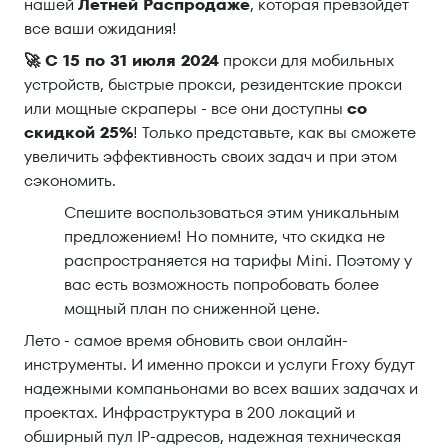
нашей
Летней Распродаже
, которая превзойдет
Серверные прокси
все ваши ожидания!
Локации
🚀 С 15 по 31 июля 2024
прокси для мобильных
устройств, быстрые прокси, резидентские прокси
Вход
или мощные скраперы - все они доступны
со
Регистрация
скидкой 25%
! Только представьте, как вы сможете
увеличить эффективность своих задач и при этом
сэкономить.
Спешите воспользоваться этим уникальным
предложением! Но помните, что скидка не
распространяется на тарифы Mini. Поэтому у
вас есть возможность попробовать более
мощный план по сниженной цене.
Лето - самое время обновить свои онлайн-
инструменты. И именно прокси и услуги Froxy будут
надежными компаньонами во всех ваших задачах и
проектах. Инфраструктура в 200 локаций и
обширный пул IP-адресов, надежная техническая