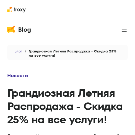
Прокси
Блог
Грандиозная Летняя Распродажа - Скидка 25%
Парсинг
на все услуги!
Кейсы
Новости
Новости
Грандиозная Летняя
Приватность и безопасность
Распродажа - Скидка
Антидетект
25% на все услуги!
Данные и аналитика
AI