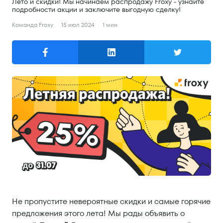
Лето и скидки! Мы начинаем распродажу Froxy - узнайте
Поиск
подробности акции и заключите выгодную сделку!
Команда Froxy
15 июл 2024
1 мин
Русский
English
Русский
Продукты
Резидентные прокси
Мобильные прокси
Серверные прокси
Цены
Резидентные прокси
Не пропустите невероятные скидки и самые горячие
Мобильные прокси
предложения этого лета! Мы рады объявить о