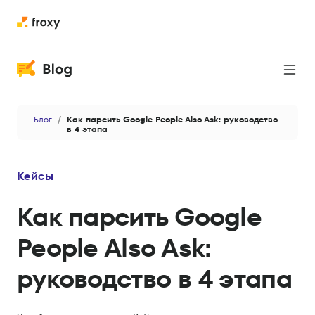
Прокси
Блог
Как парсить Google People Also Ask: руководство
Парсинг
в 4 этапа
Кейсы
Кейсы
Новости
Как парсить Google
Приватность и безопасность
People Also Ask:
Антидетект
руководство в 4 этапа
Данные и аналитика
AI