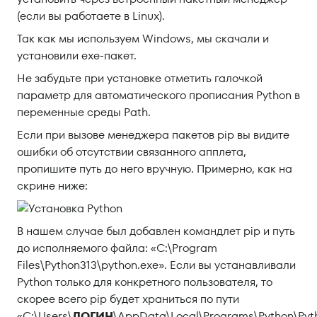
(если вы работаете в Linux).
Так как мы используем Windows, мы скачали и
установили exe-пакет.
Не забудьте при установке отметить галочкой
параметр для автоматического прописания Python в
переменные среды Path.
Если при вызове менеджера пакетов pip вы видите
ошибки об отсутствии связанного апплета,
пропишите путь до него вручную. Примерно, как на
скрине ниже:
В нашем случае был добавлен командлет pip и путь
до исполняемого файла: «C:\Program
Files\Python313\python.exe». Если вы устанавливали
Python только для конкретного пользователя, то
скорее всего pip будет храниться по пути
«C:\Users\
ЛОГИН
\AppData\Local\Programs\Python\Pyth