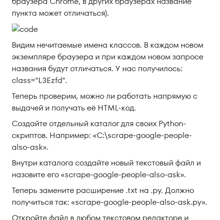
браузера Chrome, в других браузерах название
пункта может отличаться).
Видим нечитаемые имена классов. В каждом новом
экземпляре браузера и при каждом новом запросе
названия будут отличаться. У нас получилось:
class="L3Ezfd".
Теперь проверим, можно ли работать напрямую с
выдачей и получать её HTML-код.
Создайте отдельный каталог для своих Python-
скриптов. Например: «C:\scrape-google-people-
also-ask».
Внутри каталога создайте новый текстовый файл и
назовите его «scrape-google-people-also-ask».
Теперь замените расширение .txt на .py. Должно
получиться так: «scrape-google-people-also-ask.py».
Откройте файл в любом текстовом редакторе и