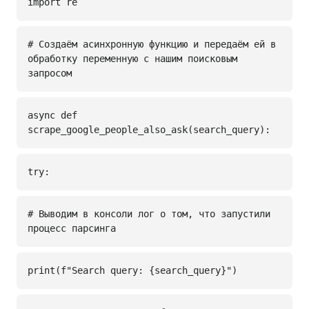
import re
# Создаём асинхронную функцию и передаём ей в
обработку переменную с нашим поисковым
запросом
async def
scrape_google_people_also_ask(search_query):
try:
# Выводим в консоли лог о том, что запустили
процесс парсинга
print(f"Search query: {search_query}")