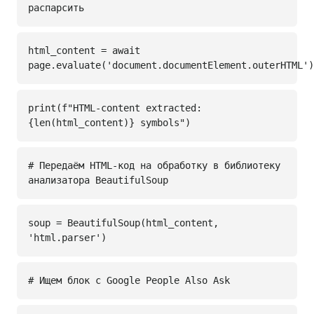
распарсить
html_content = await
page.evaluate('document.documentElement.outerHTML')
print(f"HTML-content extracted:
{len(html_content)} symbols")
# Передаём HTML-код на обработку в библиотеку
анализатора BeautifulSoup
soup = BeautifulSoup(html_content,
'html.parser')
# Ищем блок с Google People Also Ask