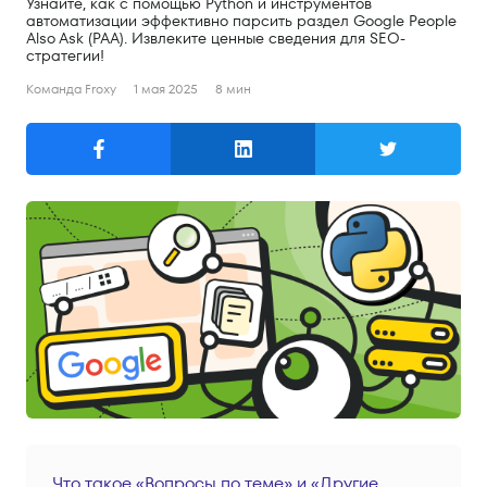
Узнайте, как с помощью Python и инструментов
Поиск
автоматизации эффективно парсить раздел Google People
Also Ask (PAA). Извлеките ценные сведения для SEO-
стратегии!
Русский
Команда Froxy
1 мая 2025
8 мин
English
Русский
Продукты
Резидентные прокси
Мобильные прокси
Серверные прокси
Цены
Резидентные прокси
Мобильные прокси
Что такое «Вопросы по теме» и «Другие