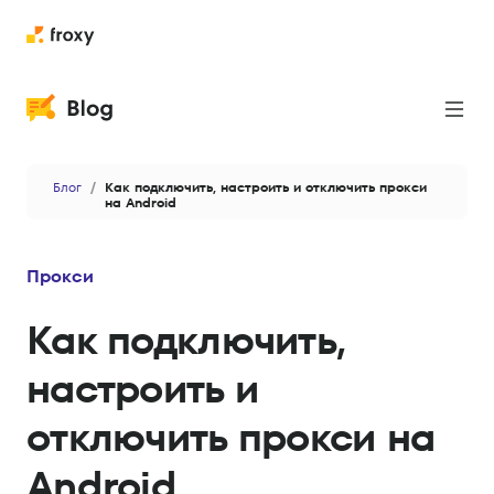
Прокси
Блог
Как подключить, настроить и отключить прокси
Парсинг
на Android
Кейсы
Прокси
Новости
Как подключить,
Приватность и безопасность
настроить и
Антидетект
отключить прокси на
Данные и аналитика
AI
Android