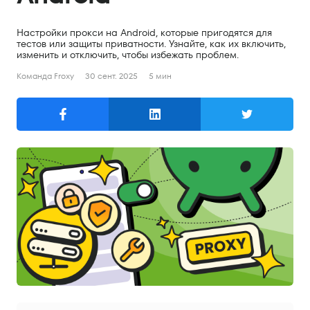
Поиск
Настройки прокси на Android, которые пригодятся для
Русский
тестов или защиты приватности. Узнайте, как их включить,
изменить и отключить, чтобы избежать проблем.
English
Команда Froxy
30 сент. 2025
5 мин
Русский
Продукты
Резидентные прокси
Мобильные прокси
Серверные прокси
Цены
Резидентные прокси
Мобильные прокси