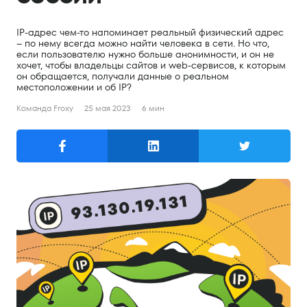
Поиск
IP-адрес чем-то напоминает реальный физический адрес
Русский
– по нему всегда можно найти человека в сети. Но что,
если пользователю нужно больше анонимности, и он не
хочет, чтобы владельцы сайтов и web-сервисов, к которым
English
он обращается, получали данные о реальном
местоположении и об IP?
Русский
Команда Froxy
25 мая 2023
6 мин
Продукты
Резидентные прокси
Мобильные прокси
Серверные прокси
Цены
Резидентные прокси
Мобильные прокси