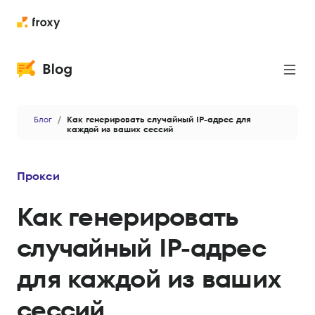
Прокси
Блог
Как генерировать случайный IP-адрес для
Парсинг
каждой из ваших сессий
Кейсы
Прокси
Новости
Как генерировать
Приватность и безопасность
случайный IP-адрес
Антидетект
для каждой из ваших
Данные и аналитика
AI
сессий