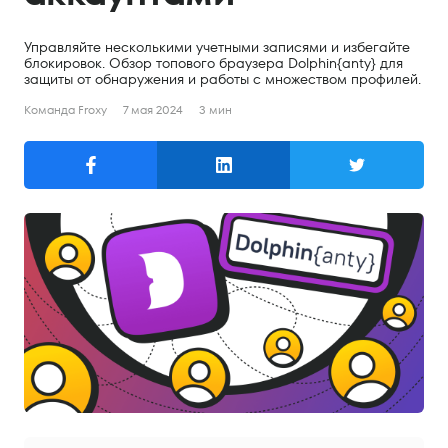
Поиск
Управляйте несколькими учетными записями и избегайте
Русский
блокировок. Обзор топового браузера Dolphin{anty} для
защиты от обнаружения и работы с множеством профилей.
English
Команда Froxy
7 мая 2024
3 мин
Русский
Продукты
Резидентные прокси
Мобильные прокси
Серверные прокси
Цены
Резидентные прокси
Мобильные прокси