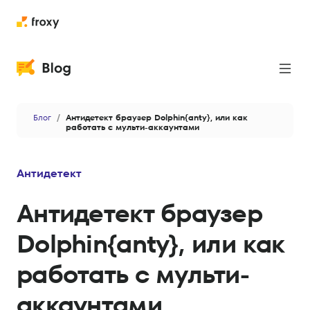
Прокси
Блог
Антидетект браузер Dolphin{anty}, или как
Парсинг
работать с мульти-аккаунтами
Кейсы
Антидетект
Новости
Антидетект браузер
Приватность и безопасность
Dolphin{anty}, или как
Антидетект
работать с мульти-
Данные и аналитика
AI
аккаунтами